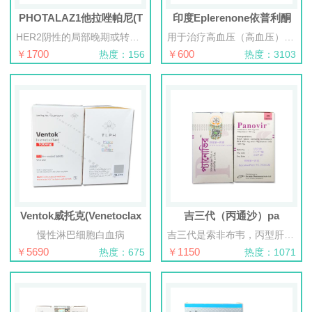
PHOTALAZ1他拉唑帕尼(T
印度Eplerenone依普利酮
HER2阴性的局部晚期或转移性乳腺癌患者
用于治疗高血压（高血压）和心力衰竭，也用于治疗与心脏，肝脏，肾脏或肺部疾病相关的水肿（体液超负荷）。
￥1700
￥600
热度：156
热度：3103
Ventok威托克(Venetoclax
吉三代（丙通沙）pa
慢性淋巴细胞白血病
吉三代是索非布韦，丙型肝炎病毒(HCV)NS5B聚合酶抑制剂核苷酸类似物，和velpatasvir，一种HCV NS5A抑制剂的一个固定-剂量剂量组合，和适用为有慢性HCV基因型 1，2，3，4，5或6感染成年患者的治疗：⑴无硬化或有代偿的硬化⑵为与利巴韦林为有失代偿硬化联合使用
￥5690
￥1150
热度：675
热度：1071