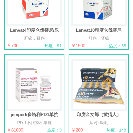
Lenvat4印度仑伐替尼/乐
Lenvat10印度仑伐替尼
肝癌，肾癌
肝癌，肾癌
￥700
￥1500
热度：91
热度：65
jemperli多塔利PD1单抗
印度金女郎（黄猎人）
PD-1不限癌种单抗
延时+助勃
￥81000
￥200
热度：9
热度：148