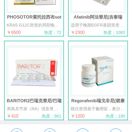
PHOSOTOR索托拉西布sot
Afatinib阿法替尼(吉泰瑞
KRAS G12C突变的局部晚期或转移性非小细...
适用于晚期EGFR基因突变非小细胞肺癌的治疗和HER2阳性的晚期乳腺癌患者。阿法替尼是一种口服药物，是表皮生长因子受体(EGFR)和人表皮受体2(HER2)酪氨酸激酶的不可逆抑制剂，是第二代EGFR靶向药物。
￥6500
￥2300
热度：72
热度：1083
BARITOR2巴瑞克替尼/巴瑞
Regorafenib瑞戈非尼(碧康
类风关节炎（RA）强直脊柱炎（AS）银屑(牛皮癣)
既往曾用基于氟嘧啶，奥沙利铂-和伊立替康
￥410
￥1200
热度：961
热度：180