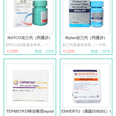
NATCO吉三代（丙通沙）
Mylan吉三代（丙通沙）
EPCLUSA是索非布韦，一个丙型肝炎病毒(HCV)NS5B聚合酶抑制剂核苷酸类似物，和velpatasvir，一种HCV NS5A抑制剂的一个固定-剂量剂量组合，和适用为有慢性HCV基因型 1，2，3，4，5或6感染成年患者的治疗：⑴无硬化或有代偿的硬化⑵为与利巴韦林为有失代偿硬化联合使用
吉三代是索非布韦，一个丙型肝炎病毒(HCV)NS5B聚合酶抑制剂核苷酸类似物，和velpatasvir，一种HCV NS5A抑制剂的一个固定-剂量剂量组合，和适用为有慢性HCV基因型 1，2，3，4，5或6感染成年患者的治疗：⑴无硬化或有代偿的硬化⑵为与利巴韦林为有失代偿硬化联合使用
￥1300
￥1200
热度：2359
热度：3476
TEPMETKO特泊替尼tepoti
ENHERTU（港版DS8201）t